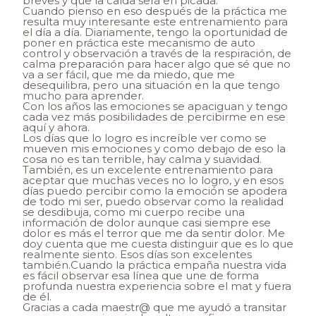
breves y que la caída será en picada.
Cuando pienso en eso después de la práctica me
resulta muy interesante este entrenamiento para
el día a día. Diariamente, tengo la oportunidad de
poner en práctica este mecanismo de auto
control y observación a través de la respiración, de
calma preparación para hacer algo que sé que no
va a ser fácil, que me da miedo, que me
desequilibra, pero una situación en la que tengo
mucho para aprender.
Con los años las emociones se apaciguan y tengo
cada vez más posibilidades de percibirme en ese
aquí y ahora.
Los días que lo logro es increíble ver como se
mueven mis emociones y como debajo de eso la
cosa no es tan terrible, hay calma y suavidad.
También, es un excelente entrenamiento para
aceptar que muchas veces no lo logro, y en esos
días puedo percibir como la emoción se apodera
de todo mi ser, puedo observar como la realidad
se desdibuja, como mi cuerpo recibe una
información de dolor aunque casi siempre ese
dolor es más el terror que me da sentir dolor. Me
doy cuenta que me cuesta distinguir que es lo que
realmente siento. Esos días son excelentes
también.Cuando la práctica empaña nuestra vida
es fácil observar esa línea que une de forma
profunda nuestra experiencia sobre el mat y fuera
de él.
Gracias a cada maestr@ que me ayudó a transitar